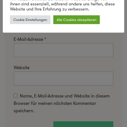
ihnen sind essenziell, während andere uns helfen, diese
Website und Ihre Erfahrung zu verbessern.
Name
*
Cookie Einstellungen
Alle Cookies akzeptieren
E-Mail-Adresse
*
Website
Name, E-Mail-Adresse und Website in diesem
Browser für meinen nächsten Kommentar
speichern.