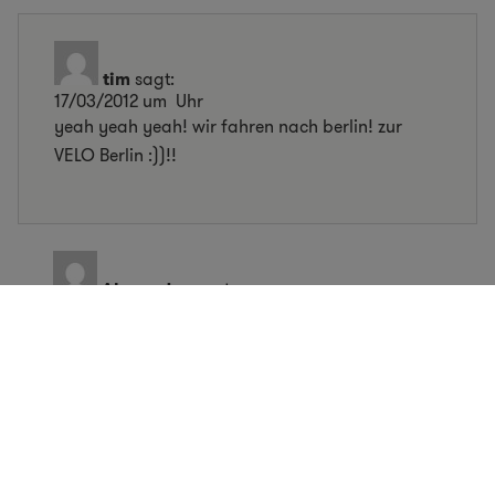
tim
sagt:
17/03/2012 um Uhr
yeah yeah yeah! wir fahren nach berlin! zur
VELO Berlin :))!!
Alexandra
sagt:
16/03/2012 um Uhr
ich ich ich…versuche schon seit zwei Tagen ganz
euphorisch alle Routen in Berlin zu fahren, um
endlich mal nen Plakat zum fotografieren zu
finden! Bisher nüscht :( Freu mich schon so auf
die Messe! Und Anreise mit Rad..was sonst? :))