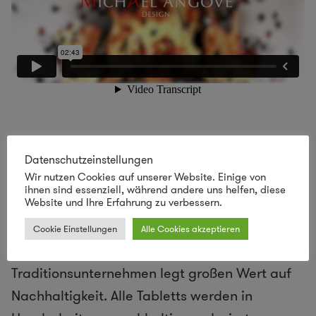
Datenschutzeinstellungen
Holztabletts von Ary Home
Wir nutzen Cookies auf unserer Website. Einige von
ihnen sind essenziell, während andere uns helfen, diese
Website und Ihre Erfahrung zu verbessern.
Ein Beispiel hierfür sind die
Holztabletts von
Ary Home
, die Sie mit Motiven des walisischen
Cookie Einstellungen
Alle Cookies akzeptieren
Künstlers kaufen können. Das schwedische
Traditionsunternehmen legt großen Wert auf
Nachhaltigkeit. Alle Tabletts werden in