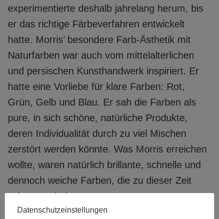
experimentierte deshalb jahrelang herum, bis
er das richtige Färbeverfahren entwickelt
hatte. Morris’ besondere Farb-Ästhetik mit
Naturfarben war auch vom mittelalterlichen
und persischen Kunsthandwerk inspiriert. Er
hatte eine Vorliebe für klare Farben: Rot,
Grün, Gelb und Blau. Er sah die Farben als
pure, in sich schöne, natürliche Produkte,
deren Individualität durch zu viel Mischen
zerstört werden könnte. Was Morris erreichen
wollte, waren natürlich brillante, schnelle und
dennoch weiche Farben, die zu dieser Zeit
schwer zu bekommen waren.
Datenschutzeinstellungen