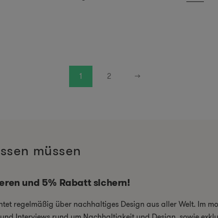
1
2
→
wissen müssen
ieren und 5% Rabatt sichern!
chtet regelmäßig über nachhaltiges Design aus aller Welt. Im 
el und Interviews rund um Nachhaltigkeit und Design, sowie exkl