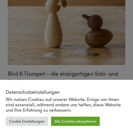
Bird & Trumpet – die einzigartigen Salz- und
Pfefferstreuer aus Holz
Datenschutzeinstellungen
Auf der Suche nach einem originellen Geschenk? Bird &
Wir nutzen Cookies auf unserer Website. Einige von ihnen
Trumpet sind keine gewöhnlichen Salz- und
sind essenziell, während andere uns helfen, diese Website
und Ihre Erfahrung zu verbessern.
Pfefferstreuer aus Holz. Sie stammen vom Künstler
Karim
...
mehr
Cookie Einstellungen
Alle Cookies akzeptieren