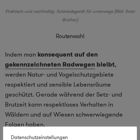
Praktisch und nachhaltig: Solarladegerät für unterwegs (Bild:
Solar
Brother
)
Routenwahl
Indem man
konsequent auf den
gekennzeichneten Radwegen
bleibt
,
werden Natur- und Vogelschutzgebiete
respektiert und sensible Lebensräume
geschützt. Gerade während der Setz- und
Brutzeit kann respektloses Verhalten in
Wäldern und auf Wiesen schwerwiegende
Folgen haben.
Datenschutzeinstellungen