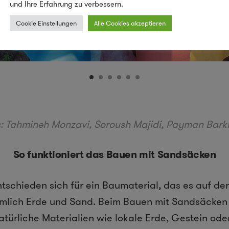
und Ihre Erfahrung zu verbessern.
Cookie Einstellungen
Alle Cookies akzeptieren
: Tahmineh Monzavi, Soroush Majidi, Payman Bark
So funktioniert das Bauen mit Sandsäcken
tschieden sich für ein Baumaterial, das es auf der
nämlich Erde und Sand. Beim Bauen mit Sandsäcke
atürliche Materialien wie lokale Erde, Gestein ode