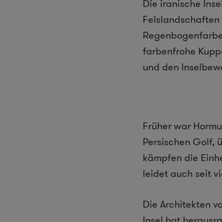
Die iranische Ins
Felslandschaften 
Regenbogenfarben 
farbenfrohe Kupp
und den Inselbew
Früher war Hormu
Persischen Golf, 
kämpfen die Einhe
leidet auch seit 
Die Architekten v
Insel hat herausr