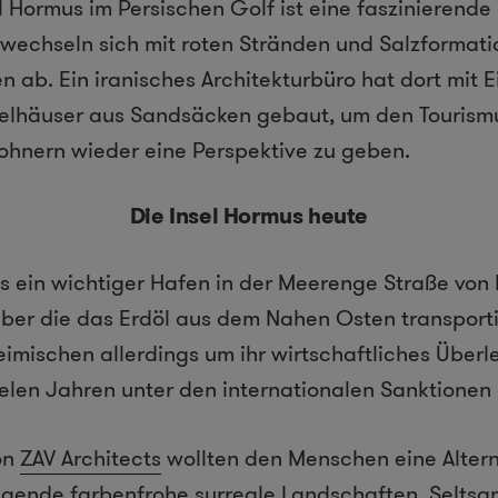
el Hormus im Persischen Golf ist eine faszinierende
wechseln sich mit roten Stränden und Salzformati
ab. Ein iranisches Architekturbüro hat dort mit 
elhäuser aus Sandsäcken gebaut, um den Tourism
ohnern wieder eine Perspektive zu geben.
Die Insel Hormus heute
s ein wichtiger Hafen in der Meerenge Straße von
über die das Erdöl aus dem Nahen Osten transporti
imischen allerdings um ihr wirtschaftliches Überle
vielen Jahren unter den internationalen Sanktionen
on
ZAV Architects
wollten den Menschen eine Altern
agende farbenfrohe surreale Landschaften. Selts