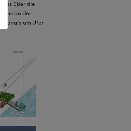
 Das über die
nn es an der
e-Kanals am Ufer