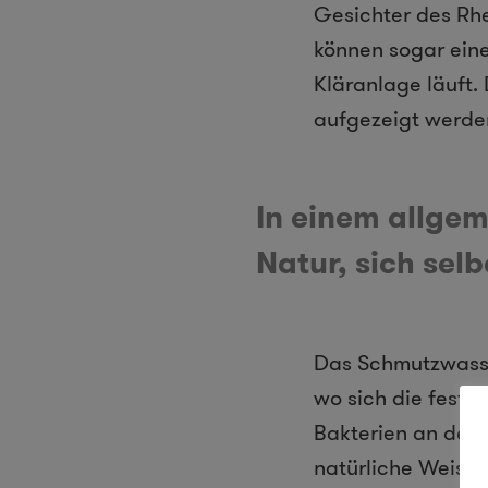
Gesichter des Rh
können sogar eine
Kläranlage läuft.
aufgezeigt werde
In einem allgem
Natur, sich selb
Das Schmutzwasse
wo sich die feste
Bakterien an den 
natürliche Weise 