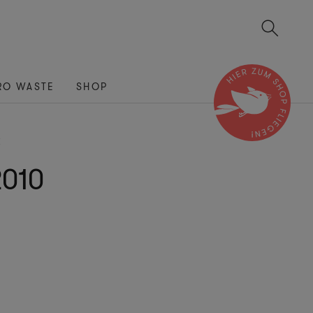
RO WASTE
SHOP
K
2010