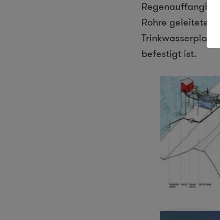
Regenauffangbeck
Rohre geleitete E
Trinkwasserplatt
befestigt ist.