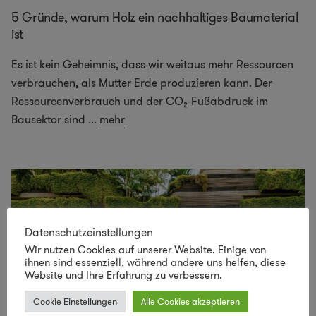
5 Gründe, warum Holz ein nachhaltiges Baumaterial
ist
Es ist kein Geheimnis, dass wir weitaus mehr Ressourcen
verbrauchen, als Mutter Erde produzieren kann. Der
Ressourcenverbrauch und der CO₂-Fußabdruck im
Bausektor sind
...
mehr
Datenschutzeinstellungen
Wir nutzen Cookies auf unserer Website. Einige von
ihnen sind essenziell, während andere uns helfen, diese
Website und Ihre Erfahrung zu verbessern.
Cookie Einstellungen
Alle Cookies akzeptieren