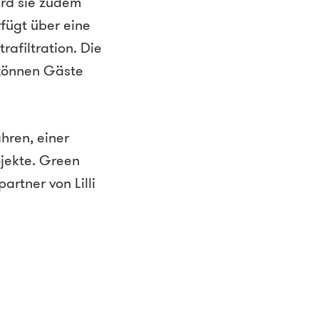
rd sie zudem
fügt über eine
afiltration. Die
 können Gäste
hren, einer
ojekte. Green
rtner von Lilli