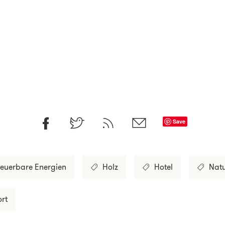
Save
euerbare Energien
Holz
Hotel
Natu
ort