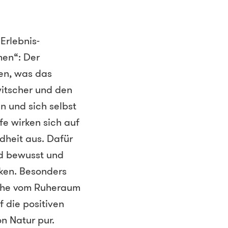
Erlebnis-
men“: Der
en, was das
witscher und den
 und sich selbst
e wirken sich auf
dheit aus. Dafür
nd bewusst und
ken. Besonders
Höhe vom Ruheraum
 die positiven
n Natur pur.