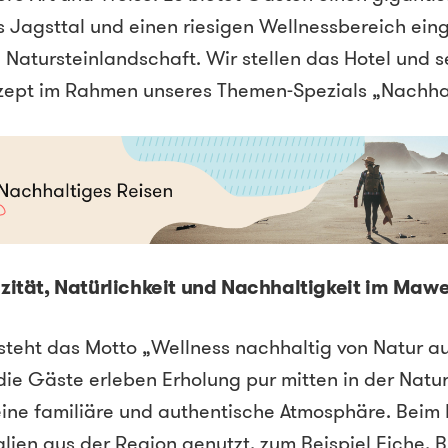
 Jagsttal und einen riesigen Wellnessbereich eing
e Natursteinlandschaft. Wir stellen das Hotel und 
zept im Rahmen unseres Themen-Spezials „Nachhalt
zität, Natürlichkeit und Nachhaltigkeit im Mawe
steht das Motto „Wellness nachhaltig von Natur a
ie Gäste erleben Erholung pur mitten in der Natur.
eine familiäre und authentische Atmosphäre. Beim
alien aus der Region genutzt, zum Beispiel Eiche, B