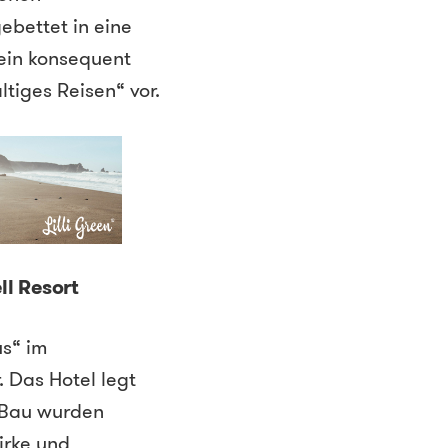
ebettet in eine
sein konsequent
iges Reisen“ vor.
ll Resort
us“ im
 Das Hotel legt
 Bau wurden
irke und