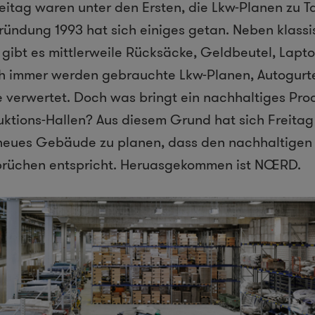
itag waren unter den Ersten, die Lkw-Planen zu T
ründung 1993 hat sich einiges getan. Neben klass
ibt es mittlerweile Rücksäcke, Geldbeutel, Lapt
ch immer werden gebrauchte Lkw-Planen, Autogurt
 verwertet. Doch was bringt ein nachhaltiges Pro
ktions-Hallen? Aus diesem Grund hat sich Freita
neues Gebäude zu planen, dass den nachhaltigen 
prüchen entspricht. Heruasgekommen ist NŒRD.