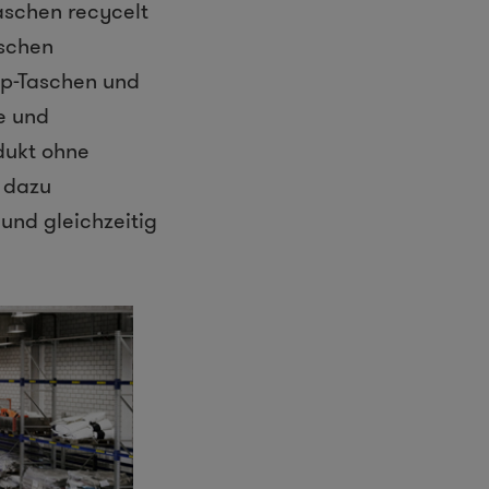
aschen recycelt
ischen
op-Taschen und
e und
dukt ohne
g dazu
und gleichzeitig