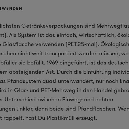
ERWENDEN
lichsten Getränkeverpackungen sind Mehrwegfla
. Als System ist das einfach, wirtschaftlich, ökol
ne Glasflasche verwenden (PET:25-mal). Ökologisc
laschen nicht weit transportiert werden müssen, w
füller sie befüllt. 1969 eingeführt, ist das deuts
dem absteigenden Ast. Durch die Einführung indivi
as Pfandsystem quasi unterwandert, nur noch k
rd in Glas- und PET-Mehrweg in den Handel gebra
er Unterschied zwischen Einweg- und echten
gen unklar, denn beide sind Pfandflaschen. Wen
appelt, hast Du Plastikmüll erzeugt.