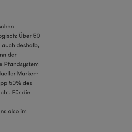
schen
ogisch: Über 50-
h auch deshalb,
enn der
che Pfandsystem
dueller Marken-
napp 50% des
cht. Für die
ns also im