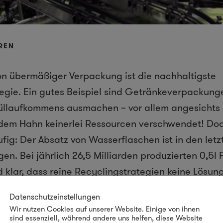
REN
n übermäßiger Verpackung ist die nachhaltigste
gie. Ein gutes Beispiel sind Getränkeverpackunge
Müllaufkommens ausmachen – vor allem angesichts 
dem Hahn keinerlei Ressourcen verschwendet! Doc
ufig: Der Absatz von Wasserflaschen ist in den let
en. Bei jährlich 26,5 Milliarden produzierten 0,5l
d klar, dass reine Recyclingstrategien keine Lösu
Datenschutzeinstellungen
Wir nutzen Cookies auf unserer Website. Einige von ihnen
sind essenziell, während andere uns helfen, diese Website