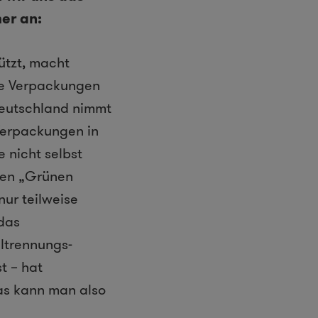
er an:
ützt, macht
lle Verpackungen
Deutschland nimmt
 Verpackungen in
e nicht selbst
den „Grünen
nur teilweise
 das
ltrennungs-
t – hat
as kann man also