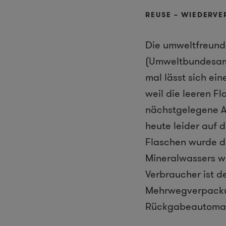
REUSE – WIEDERV
Die umweltfreund
(Umweltbundesamt)
mal lässt sich ei
weil die leeren F
nächstgelegene Ab
heute leider auf 
Flaschen wurde d
Mineralwassers wi
Verbraucher ist d
Mehrwegverpackun
Rückgabeautomat r