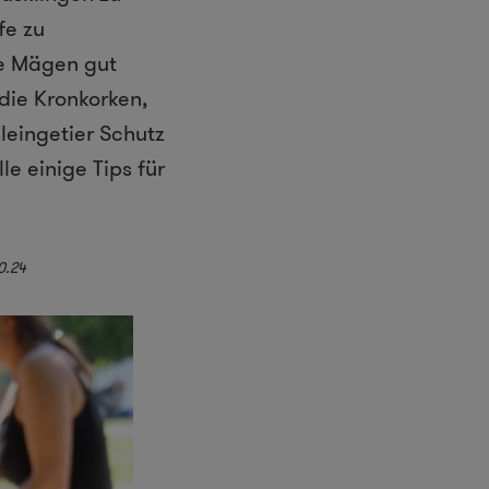
fe zu
ie Mägen gut
die Kronkorken,
leingetier Schutz
le einige Tips für
0.24