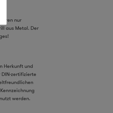
zieren nur
ll aus Metal. Der
ges!
en Herkunft und
DIN-zertifizierte
eltfreundlichen
se Kennzeichnung
nutzt werden.