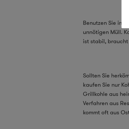
Benutzen Sie in k
unnötigen Müll. K
ist stabil, brauch
Sollten Sie herkö
kaufen Sie nur Ko
Grillkohle aus he
Verfahren aus Res
kommt oft aus Ost