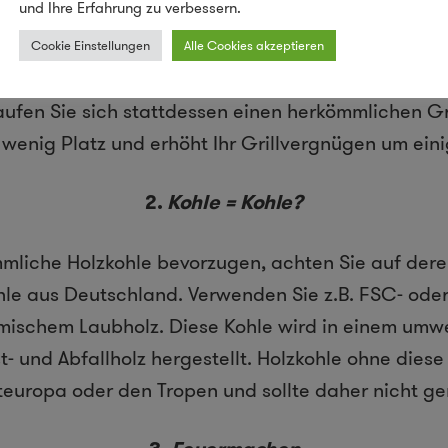
und Ihre Erfahrung zu verbessern.
1. Der Grill
Cookie Einstellungen
Alle Cookies akzeptieren
einem Fall einen Einweg- / Wegwerfgrill! Die produ
aufen Sie sich stattdessen einen herkömmlichen Gri
t wenig Platz und erhöht Ihr Grillvergnügen um eini
2.
Kohle = Kohle?
mmliche Holzkohle bevorzugen, achten Sie auf der
hle aus Deutschland. Verwenden Sie z.B. FSC- oder 
imischem Laubholz. Diese Kohle wird in einem umw
t- und Abfallholz hergestellt. Holzkohle ohne die
europa oder den Tropen und sollte daher nicht ge