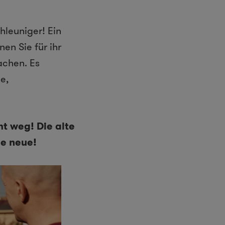
hleuniger! Ein
en Sie für ihr
achen. Es
e,
ht weg! Die alte
ie neue!