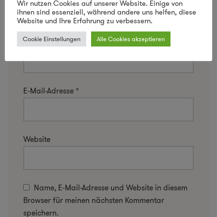
Wir nutzen Cookies auf unserer Website. Einige von
ihnen sind essenziell, während andere uns helfen, diese
Website und Ihre Erfahrung zu verbessern.
Cookie Einstellungen
Alle Cookies akzeptieren
Name
*
E-Mail-Adresse
*
Website
Name, E-Mail-Adresse und Website in diesem
Browser für meinen nächsten Kommentar
speichern.