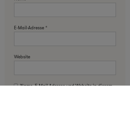
E-Mail-Adresse
*
Website
Name, E-Mail-Adresse und Website in diesem
Browser für meinen nächsten Kommentar
speichern.