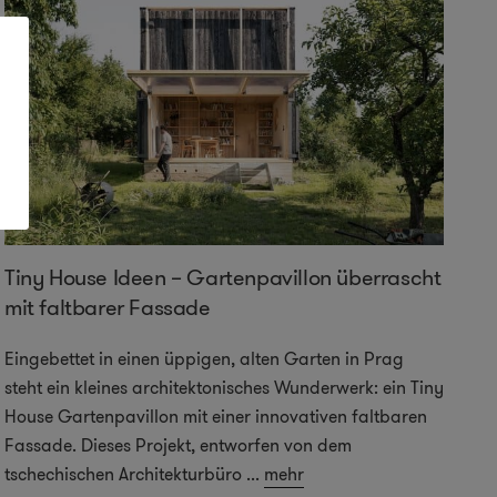
Tiny House Ideen – Gartenpavillon überrascht
G
mit faltbarer Fassade
Ma
ha
Eingebettet in einen üppigen, alten Garten in Prag
di
steht ein kleines architektonisches Wunderwerk: ein Tiny
ei
House Gartenpavillon mit einer innovativen faltbaren
Ga
Fassade. Dieses Projekt, entworfen von dem
tschechischen Architekturbüro
...
mehr