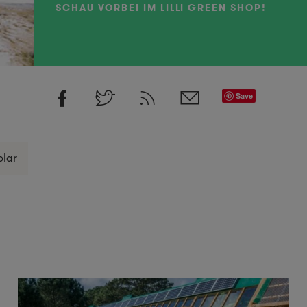
SCHAU VORBEI IM LILLI GREEN SHOP!
Save
olar