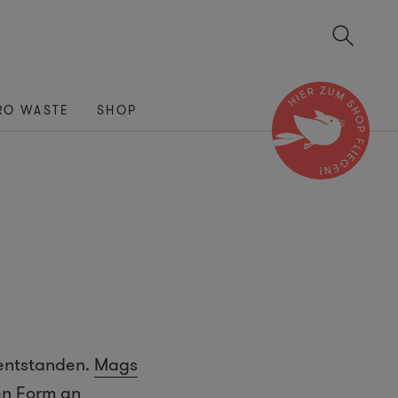
RO WASTE
SHOP
 entstanden.
Mags
en Form an