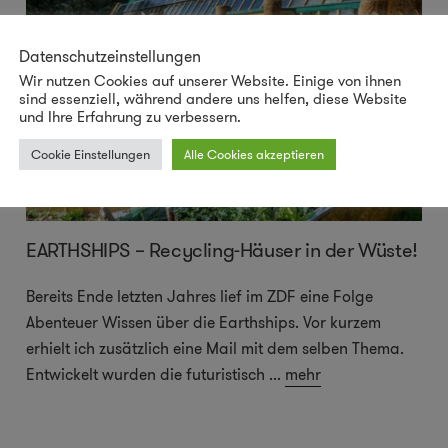
Datenschutzeinstellungen
Wir nutzen Cookies auf unserer Website. Einige von ihnen
sind essenziell, während andere uns helfen, diese Website
und Ihre Erfahrung zu verbessern.
Cookie Einstellungen
Alle Cookies akzeptieren
EARTHSHIPS – Recycling-Häuser in der Wüste!
Bereits Ende letzten Jahres lief im ZDF eine Folge
Abenteuer Wissen über die Earthships. Vor kurzem
erhielt ich zusätzlich eine Mail mit dem selben Thema.
Entwickelt wurden die futuristisch
...
mehr