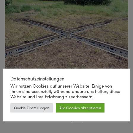
Datenschutzeinstellungen
Wir nutzen Cookies auf unserer Website. Einige von
dachgärten oder stadt unter der wiese
ihnen sind essenziell, während andere uns helfen, diese
Website und Ihre Erfahrung zu verbessern.
Welch eine schöne Vorstellung. Wenn man über einer Stadt
Cookie Einstellungen
Alle Cookies akzeptieren
schweben würde und nur grün sieht, weil jedes Dach mit
Wiesen, Blumen und Bäumen
...
mehr