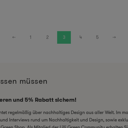
←
1
2
3
4
5
→
wissen müssen
ieren und 5% Rabatt sichern!
chtet regelmäßig über nachhaltiges Design aus aller Welt. Im 
el und Interviews rund um Nachhaltigkeit und Design, sowie exkl
i Green Shop. Als Mitglied der Lilli Green Community erhalten