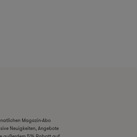
monatlichen Magazin-Abo
usive Neuigkeiten, Angebote
 Sie außerdem 5% Rabatt auf