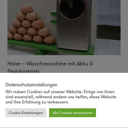
Haier – Waschmaschine mit Akku &
Pedalantrieb
Der Chinesische Elektronik-Hersteller Haier hat auf der
Datenschutzeinstellungen
IFA 2010 eine Waschmaschine vorgestellt, die von einem
Wir nutzen Cookies auf unserer Website. Einige von ihnen
sind essenziell, während andere uns helfen, diese Website
Akku angetrieben werden kann, der wiederum mit Hilfe
und Ihre Erfahrung zu verbessern.
...
mehr
Cookie Einstellungen
Alle Cookies akzeptieren