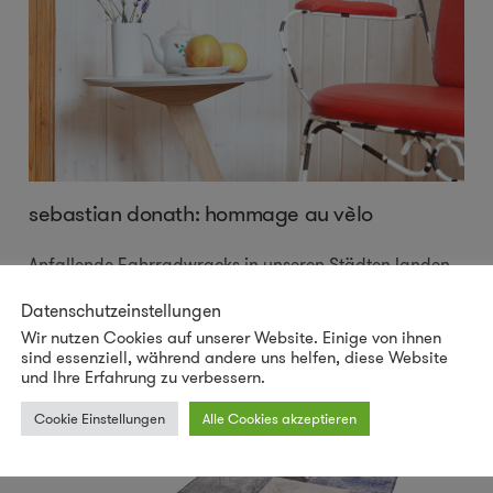
sebastian donath: hommage au vèlo
Anfallende Fahrradwracks in unseren Städten landen
zum Großteil auf dem Müll, ohne dass sie ihren Zweck
Datenschutzeinstellungen
verwirkt haben. Versuche, diese Fahrradteile wieder
Wir nutzen Cookies auf unserer Website. Einige von ihnen
zurückzuführen,
...
mehr
sind essenziell, während andere uns helfen, diese Website
und Ihre Erfahrung zu verbessern.
Cookie Einstellungen
Alle Cookies akzeptieren