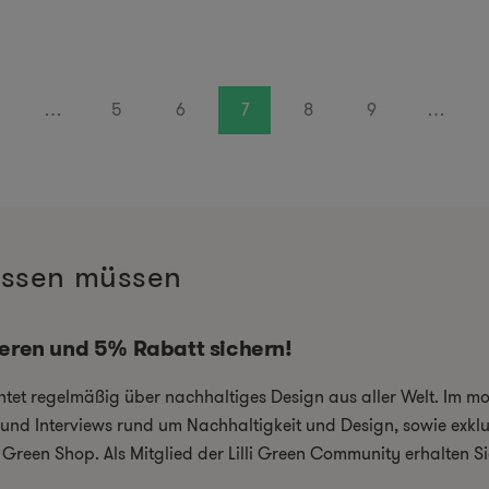
…
5
6
7
8
9
…
wissen müssen
ieren und 5% Rabatt sichern!
chtet regelmäßig über nachhaltiges Design aus aller Welt. Im 
el und Interviews rund um Nachhaltigkeit und Design, sowie exkl
i Green Shop. Als Mitglied der Lilli Green Community erhalten