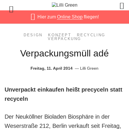
Hier zum
Online Shop
fliegen!
DESIGN
KONZEPT
RECYCLING
VERPACKUNG
Verpackungsmüll adé
Freitag, 11. April 2014
Lilli Green
Unverpackt einkaufen heißt precyceln statt
recyceln
Der Neuköllner Bioladen Biosphäre in der
Weserstraße 212, Berlin verkauft seit Freitag,