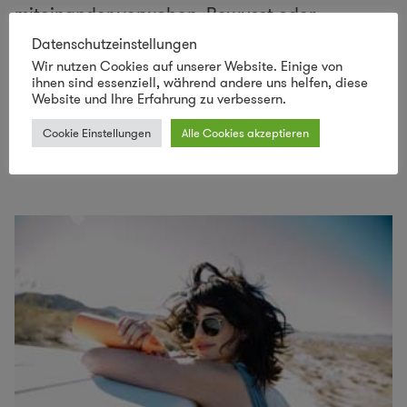
miteinander verwoben. Bewusst oder
nebenbei passiert noch etwas: Besitz und
Datenschutzeinstellungen
Wir nutzen Cookies auf unserer Website. Einige von
Konsum generell werden in Frage gestellt.
ihnen sind essenziell, während andere uns helfen, diese
Website und Ihre Erfahrung zu verbessern.
(Autorin: Indra Jungblut)
Cookie Einstellungen
Alle Cookies akzeptieren