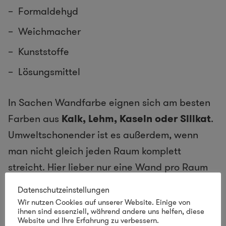
Formaldehyd
Weichmacher
Kunststoffe
Lösungsmittel
In Sachen Wandfarbe eignen sich am besten
Farben aus
Kalk, Lehm, Kasein oder Silikat
.
Umweltschonender ist es außerdem, wenn
man nicht gleich jeden Raum komplett
streicht. Hier lieber nur eine Wand pro Raum
streichen und so Akzente setzen.
Datenschutzeinstellungen
Wir nutzen Cookies auf unserer Website. Einige von
7. Nachhaltig dekorieren
ihnen sind essenziell, während andere uns helfen, diese
Website und Ihre Erfahrung zu verbessern.