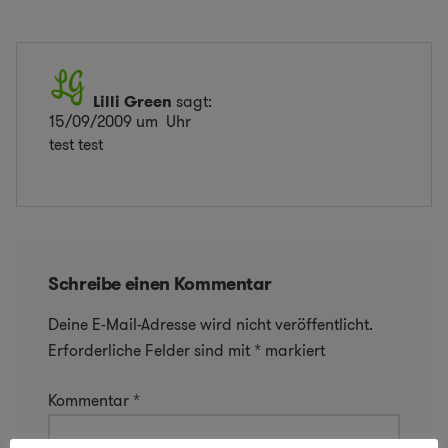
Lilli Green
sagt:
15/09/2009 um Uhr
test test
Schreibe einen Kommentar
Deine E-Mail-Adresse wird nicht veröffentlicht.
Erforderliche Felder sind mit
*
markiert
Kommentar
*