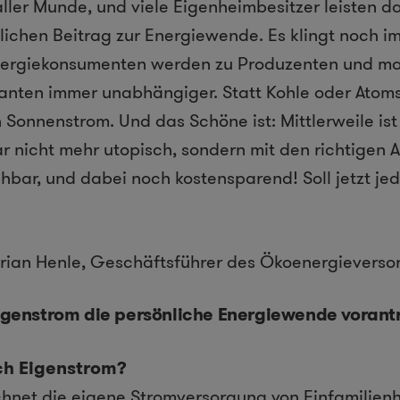
aller Munde, und viele Eigenheimbesitzer leisten d
lichen Beitrag zur Energiewende. Es klingt noch i
nergiekonsumenten werden zu Produzenten und ma
anten immer unabhängiger. Statt Kohle oder Atoms
n Sonnenstrom. Und das Schöne ist: Mittlerweile is
r nicht mehr utopisch, sondern mit den richtigen 
bar, und dabei noch kostensparend! Soll jetzt je
orian Henle, Geschäftsführer des Ökoenergieversor
Eigenstrom die persönliche Energiewende vorant
ich Eigenstrom?
chnet die eigene Stromversorgung von Einfamilien