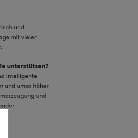
tisch und
lage mit vielen
.
ie unterstützen?
d intelligente
en und umso höher
tromerzeugung und
ander