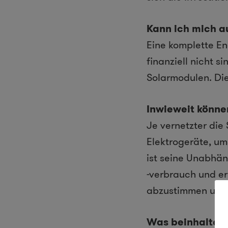
Kann ich mich 
Eine komplette Ene
finanziell nicht s
Solarmodulen. Die
Inwieweit könne
Je vernetzter die
Elektrogeräte, um
ist seine Unabhän
-verbrauch und e
abzustimmen und 
Was beinhaltet 