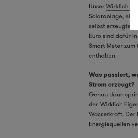
Unser
Wirklich Ei
Solaranlage, eine
selbst erzeugte S
Euro sind dafür i
Smart Meter zum 
enthalten.
Was passiert, w
Strom erzeugt?
Genau dann spring
des Wirklich Eig
Wasserkraft. Der 
Energiequellen ve