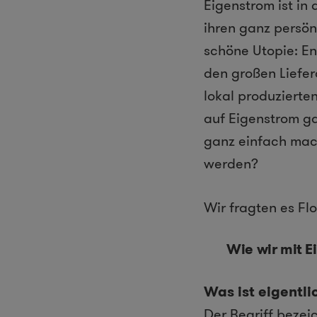
Eigenstrom ist in 
ihren ganz persön
schöne Utopie: E
den großen Liefer
lokal produzierte
auf Eigenstrom ga
ganz einfach mach
werden?
Wir fragten es Fl
Wie wir mit 
Was ist eigentl
Der Begriff bezei