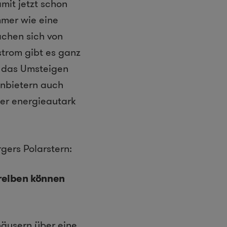
amit jetzt schon
mmer wie eine
chen sich von
trom gibt es ganz
t das Umsteigen
Anbietern auch
der energieautark
gers Polarstern:
reiben können
häusern über eine