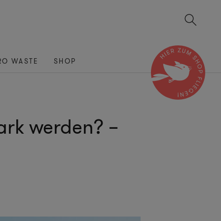
RO WASTE
SHOP
tark werden? –