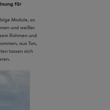
ösung für
rbige Module, so
hmen und weißer
arzem Rahmen und
ekommen, aus Ton,
ten lassen sich
eren.