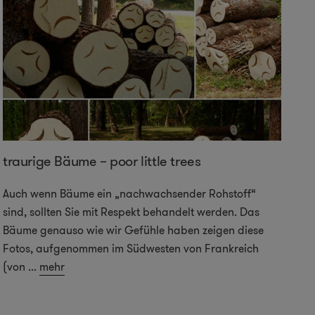
traurige Bäume – poor little trees
„T
Ko
Auch wenn Bäume ein „nachwachsender Rohstoff“
sind, sollten Sie mit Respekt behandelt werden. Das
Di
Bäume genauso wie wir Gefühle haben zeigen diese
Tu
Fotos, aufgenommen im Südwesten von Frankreich
Mu
(von
...
mehr
re