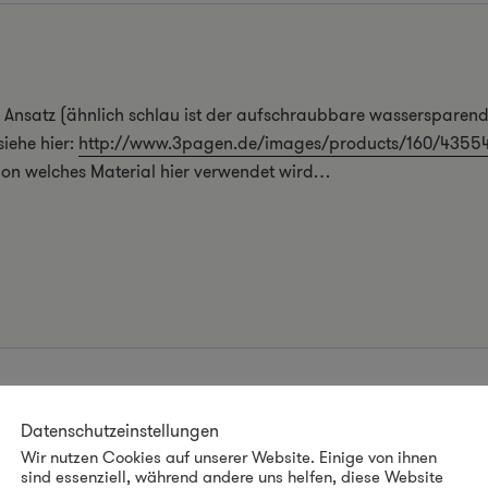
 Ansatz (ähnlich schlau ist der aufschraubbare wassersparen
siehe hier:
http://www.3pagen.de/images/products/160/43554
chon welches Material hier verwendet wird…
Datenschutzeinstellungen
mmentar
Wir nutzen Cookies auf unserer Website. Einige von ihnen
sind essenziell, während andere uns helfen, diese Website
nicht veröffentlicht.
Erforderliche Felder sind mit
*
markiert