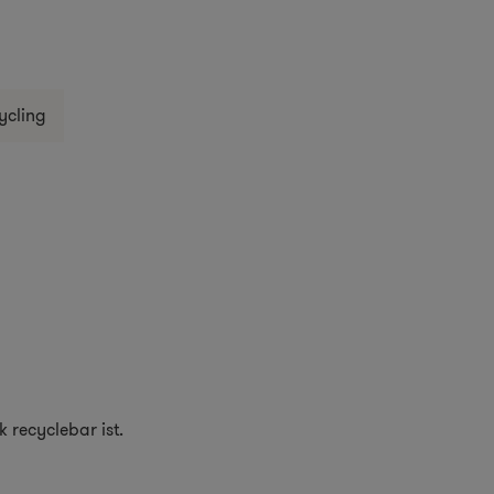
ycling
 recyclebar ist.