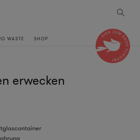
RO WASTE
SHOP
ben erwecken
ltglascontainer
wahrung