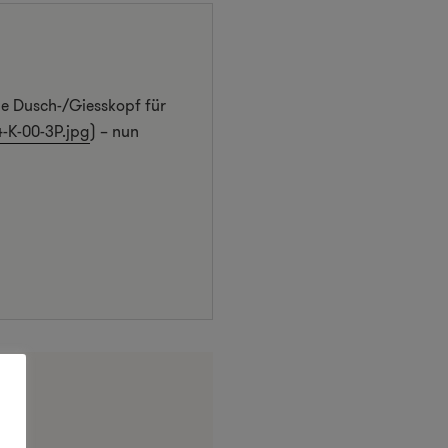
de Dusch-/Giesskopf für
-K-00-3P.jpg
) – nun