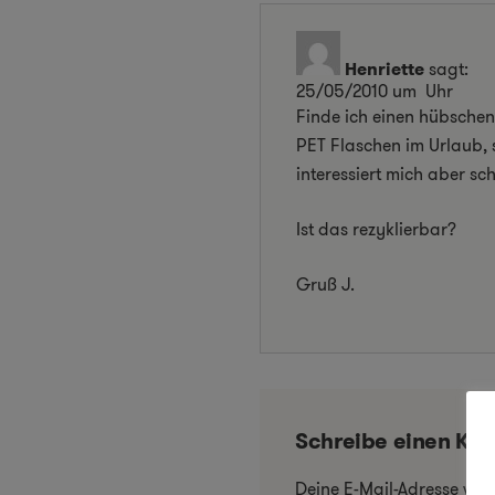
Henriette
sagt:
25/05/2010 um Uhr
Finde ich einen hübschen
PET Flaschen im Urlaub, 
interessiert mich aber s
Ist das rezyklierbar?
Gruß J.
Schreibe einen Ko
Deine E-Mail-Adresse wird 