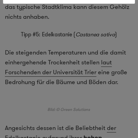
das typische Stadtklima kann diesem Gehölz
nichts anhaben.
Tipp #5: Edelkastanie (
Castanea sativa
)
Die steigenden Temperaturen und die damit
einhergehende Trockenheit stellen
laut
Forschenden der Universität Trier
eine große
Bedrohung für die Bäume und Böden dar.
Bild: © Green Solutions
Angesichts dessen ist die Beliebtheit
der
Edelkastanie
aufgrund ihrer
hohen