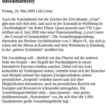
sustainability
Freitag, 29. Mai 2009
Lilli Green
Auch die Autoindustrie hat die Zeichen der Zeit erkannt: „Grün“
gibt man sich dort jetzt, und auch in der Autostadt in Wolfsburg ist
„Nachhaltigkeit“ ein flotter Flitzer. Quasi passend zum VW Lupo
eröffnet am 4. Juni 2009 eine neue Dauerausstellung „Level Green
– the Concept of Sustainability“. Die Ausstellungsgestaltung
übernahm das Berliner Architekturbüro von
J. Mayer H.
, das sich ja
schon mit der Mensa in Karlsruhe und dem Wohnheim in Hamburg
in der „grünen Architektur“ profiliert hat.
Die Ausstellung will – ähnlich wie das
Phaeno
auf der anderen
Seite des Kanals – den Begriff der Nachhaltigkeit in einem
interaktiven Parcours erlebbar machen. Dabei soll das Auto
keinesfalls im Vordergrund stehen, vielmehr kann sich der Besucher
zum Beispiel anhand des eigenen Energieverhaltens seinen
persönlichen „footprint“ erstellen lassen und sich über
Möglichkeiten informieren, auch im persönlichen Bereich mit
Energien und Ressourcen schonender umzugehen. Die
Ausstellungsarchitektur sieht – dazu passend – eine grüne,
dreidimensionale „Netzstruktur“ vor, die sich über die 1.000
Quadratmeter große Ausstellungsfläche legt.