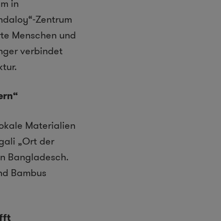
um in
ndaloy“-Zentrum
rte Menschen und
inger verbindet
tur.
ern“
lokale Materialien
ali „Ort der
von Bangladesch.
und Bambus
fft