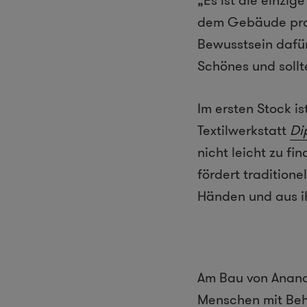
„Es ist die einzi
dem Gebäude provo
Bewusstsein dafür,
Schönes und sollt
Im ersten Stock i
Textilwerkstatt
Dip
nicht leicht zu fi
fördert tradition
Händen und aus i
Am Bau von Ananda
Menschen mit Beh