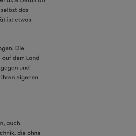
hendste Detail an
 selbst das
ät ist etwas
ogen. Die
ie auf dem Land
entgegen und
 ihren eigenen
en, auch
chnik, die ohne