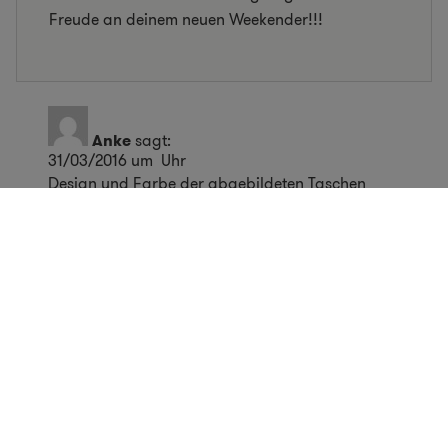
Freude an deinem neuen Weekender!!!
Anke
sagt:
31/03/2016 um Uhr
Design und Farbe der abgebildeten Taschen
gefallen mir gut.
Die „Bordtasche Harvey Weekender“ erinnert
mich an die schönen
alten ledernen Arzttaschenen, in denen die
Landärzte unserer
Urgroßeltern-Generation bei Hausbesuchen ihr
„Handwerkszeug“
mitführten.