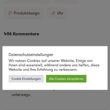
Produktdesign
Uhr
496 Kommentare
Datenschutzeinstellungen
Gueni
sagt:
Wir nutzen Cookies auf unserer Website. Einige von
12/02/2023 um Uhr
ihnen sind essenziell, während andere uns helfen, diese
Ich finde es gut wenn die Uhr mir gehören würde,
Website und Ihre Erfahrung zu verbessern.
denn
Cookie Einstellungen
Alle Cookies akzeptieren
ich bin schon Jahre lang ohne einer Uhr
unterwegs.