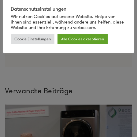
Datenschutzeinstellungen
Name, E-Mail-Adresse und Website in diesem
Wir nutzen Cookies auf unserer Website. Einige von
Browser für meinen nächsten Kommentar
ihnen sind essenziell, während andere uns helfen, diese
speichern.
Website und Ihre Erfahrung zu verbessern.
Cookie Einstellungen
Alle Cookies akzeptieren
Verwandte Beiträge