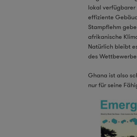
lokal verfügbare
effiziente Gebäu
Stampflehm geben
afrikanische Klim
Natürlich bleibt e
des Wettbewerbes 
Ghana ist also sc
nur für seine Fähi