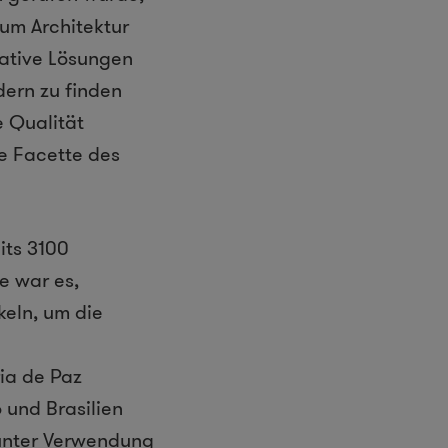
 um Architektur
vative Lösungen
dern zu finden
 Qualität
ne Facette des
its 3100
e war es,
keln, um die
ia de Paz
 und Brasilien
 unter Verwendung