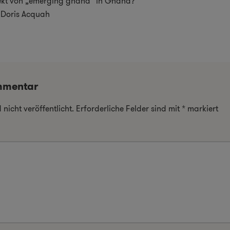
ekt von „emerging ghana“ in Ghana?
 Doris Acquah
mmentar
nicht veröffentlicht.
Erforderliche Felder sind mit
*
markiert