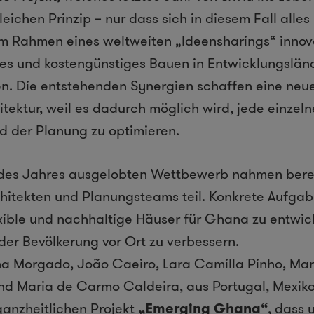
eichen Prinzip – nur dass sich in diesem Fall alles
s, im Rahmen eines weltweiten „Ideensharings“ inno
ges und kostengünstiges Bauen in Entwicklungslän
n. Die entstehenden Synergien schaffen eine neue
itektur, weil es dadurch möglich wird, jede einzel
 der Planung zu optimieren.
des Jahres ausgelobten Wettbewerb nahmen bere
chitekten und Planungsteams teil. Konkrete Aufgab
exible und nachhaltige Häuser für Ghana zu entwic
er Bevölkerung vor Ort zu verbessern.
na Morgado, João Caeiro, Lara Camilla Pinho, Mar
d Maria de Carmo Caldeira, aus Portugal, Mexiko
ganzheitlichen Projekt
„Emerging Ghana“
, dass