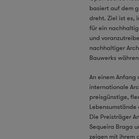
basiert auf dem gl
dreht. Ziel ist e
für ein nachhalti
und voranzutreibe
nachhaltiger Arch
Bauwerks während
An einem Anfang 
internationale Ar
preisgünstige, fl
Lebensumstände d
Die Preisträger A
Sequeira Braga un
zeigen mit ihrem 