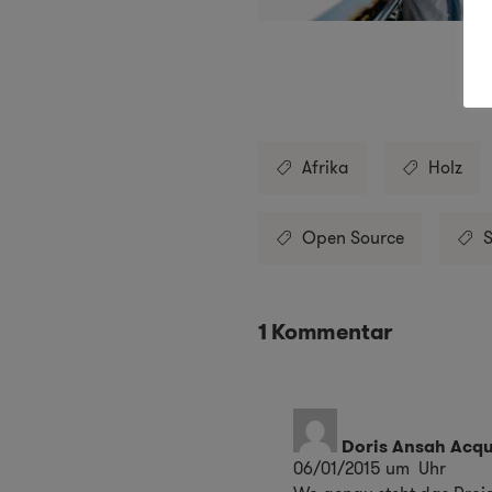
Afrika
Holz
Open Source
1 Kommentar
Doris Ansah Acq
06/01/2015 um Uhr