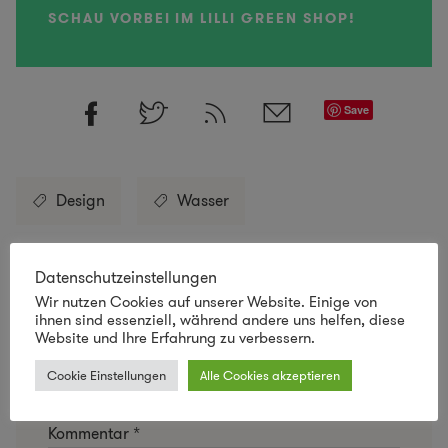
SCHAU VORBEI IM LILLI GREEN SHOP!
Save
Design
Wasser
Datenschutzeinstellungen
Wir nutzen Cookies auf unserer Website. Einige von
Schreibe einen Kommentar
ihnen sind essenziell, während andere uns helfen, diese
Website und Ihre Erfahrung zu verbessern.
Deine E-Mail-Adresse wird nicht veröffentlicht.
Cookie Einstellungen
Alle Cookies akzeptieren
Erforderliche Felder sind mit
*
markiert
Kommentar
*