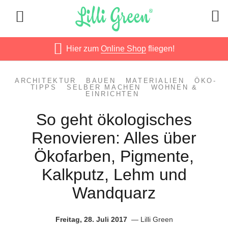
Hier zum
Online Shop
fliegen!
ARCHITEKTUR
BAUEN
MATERIALIEN
ÖKO-
TIPPS
SELBER MACHEN
WOHNEN &
EINRICHTEN
So geht ökologisches
Renovieren: Alles über
Ökofarben, Pigmente,
Kalkputz, Lehm und
Wandquarz
Freitag, 28. Juli 2017
Lilli Green