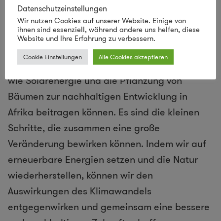
Datenschutzeinstellungen
Wir nutzen Cookies auf unserer Website. Einige von
ihnen sind essenziell, während andere uns helfen, diese
Website und Ihre Erfahrung zu verbessern.
Die Bemühungen der
UmweltDruckerei
im
Cookie Einstellungen
Alle Cookies akzeptieren
Senegal sind ein inspirierendes Beispiel dafür,
wie Solarenergie und die Pflanzung von
Bäumen zur nachhaltigen Entwicklung in
Afrika beitragen können. Es sind die kleinen
Schritte, die zusammen eine große
Veränderung bewirken können. Indem wir auf
erneuerbare Energien setzen und die Natur
wiederherstellen, können wir den
Auswirkungen des Klimawandels
entgegenwirken und gemeinsam eine bessere