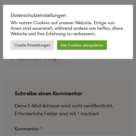
Datenschutzeinstellungen
London
Nachhaltige Schuhe
Wir nutzen Cookies auf unserer Website. Einige von
ihnen sind essenziell, während andere uns helfen, diese
Website und Ihre Erfahrung zu verbessern.
Öko Schuhe
Schuhe
Cookie Einstellungen
Alle Cookies akzeptieren
Sustainable Design
Schreibe einen Kommentar
Deine E-Mail-Adresse wird nicht veröffentlicht.
Erforderliche Felder sind mit
*
markiert
Kommentar
*