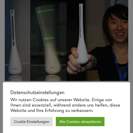
Eco-Fernbedienung
Datenschutzeinstellungen
Wir nutzen Cookies auf unserer Website. Einige von
Sony hat Chinesische Stundenden beauftragt,
ihnen sind essenziell, während andere uns helfen, diese
umweltfreundliche Geräte zu entwerfen. Einer der
Website und Ihre Erfahrung zu verbessern.
Teilnehmer von der Dong Hwa Universität hat die „Sony
Cookie Einstellungen
Alle Cookies akzeptieren
Conductor TV Remote“
...
mehr