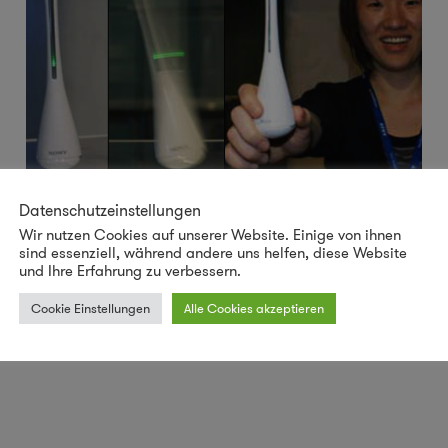
Datenschutzeinstellungen
Eco-Fernbedienung
Wir nutzen Cookies auf unserer Website. Einige von ihnen
sind essenziell, während andere uns helfen, diese Website
Sony hat Chinesische Stundenden beauftragt,
und Ihre Erfahrung zu verbessern.
umweltfreundliche Geräte zu entwerfen. Einer der
Cookie Einstellungen
Alle Cookies akzeptieren
Teilnehmer von der Dong Hwa Universität hat die „Sony
Conductor TV Remote“
...
mehr