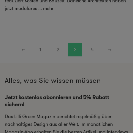
reduziert Kosten und Bauzeit. Dänische Architekten haben
jetzt modulares
...
mehr
←
1
2
3
4
→
Alles, was Sie wissen müssen
Jetzt kostenlos abonnieren und 5% Rabatt
sichern!
Das Lilli Green Magazin berichtet regelmäßig über
nachhaltiges Design aus aller Welt. Im monatlichen
Magazin-Abo erhalten Sie die besten Artikel und Interviews