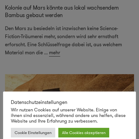
Kolonie auf Mars könnte aus lokal wachsendem
Bambus gebaut werden
Den Mars zu besiedeln ist inzwischen keine Science-
Fiction-Träumerei mehr, sondern wird sehr ernsthaft
erforscht. Eine Schlüsselfrage dabei ist, aus welchem
Material man die
...
mehr
Datenschutzeinstellungen
Wir nutzen Cookies auf unserer Website. Einige von
ihnen sind essenziell, während andere uns helfen, diese
Website und Ihre Erfahrung zu verbessern.
Cookie Einstellungen
Alle Cookies akzeptieren