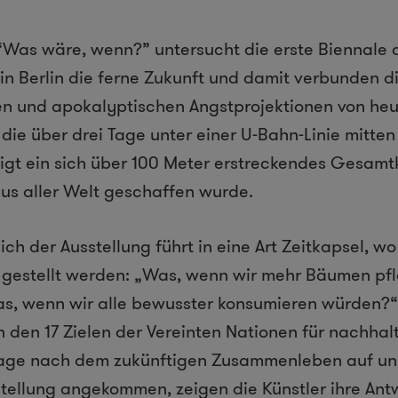
 “Was wäre, wenn?” untersucht die erste Biennale
 Berlin die ferne Zukunft und damit verbunden d
n und apokalyptischen Angstprojektionen von heu
die über drei Tage unter einer U-Bahn-Linie mitten
zeigt ein sich über 100 Meter erstreckendes Gesam
aus aller Welt geschaffen wurde.
ch der Ausstellung führt in eine Art Zeitkapsel, wo
gestellt werden: „Was, wenn wir mehr Bäumen pfla
as, wenn wir alle bewusster konsumieren würden?“
an den 17 Zielen der Vereinten Nationen für nachha
Frage nach dem zukünftigen Zusammenleben auf un
stellung angekommen, zeigen die Künstler ihre An