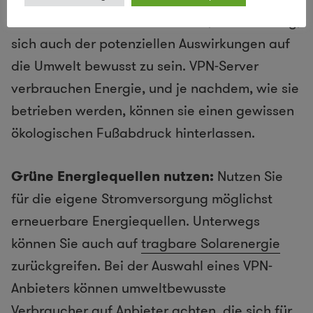
Datenschutz und Umwelt bietet, ist es wichtig,
sich auch der potenziellen Auswirkungen auf
die Umwelt bewusst zu sein. VPN-Server
verbrauchen Energie, und je nachdem, wie sie
betrieben werden, können sie einen gewissen
ökologischen Fußabdruck hinterlassen.
Grüne Energiequellen nutzen:
Nutzen Sie
für die eigene Stromversorgung möglichst
erneuerbare Energiequellen. Unterwegs
können Sie auch auf
tragbare Solarenergie
zurückgreifen. Bei der Auswahl eines VPN-
Anbieters können umweltbewusste
Verbraucher auf Anbieter achten, die sich für