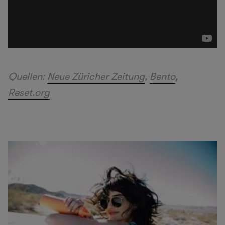
Quellen:
Neue Züricher Zeitung
,
Bento
,
Reset.org