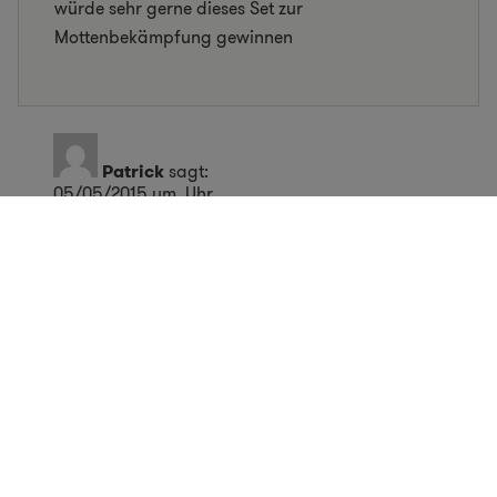
würde sehr gerne dieses Set zur
Mottenbekämpfung gewinnen
Patrick
sagt:
05/05/2015 um Uhr
Hallo emma, ja tatsächlich suchen sich die
Schlupfwespen jeden kleinsten Winkel, weil sie
die Motteneier ja riechen. Du bekommst auch alle
zwei Wochen neue Kärtchen mit
Schlupfwespeneiern geliefert, sodass sich je
nach Befall über mehrere Wochen jeweils frische
Nützlinge um die Motteneier kümmern. Und das
praktische ist halt wirklich, dass du sie weder
siehst noch hörst :)