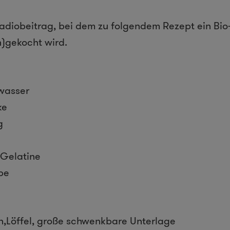
Radiobeitrag, bei dem zu folgendem Rezept ein Bio-
)gekocht wird.
swasser
ke
g
 Gelatine
be
n,Löffel, große schwenkbare Unterlage