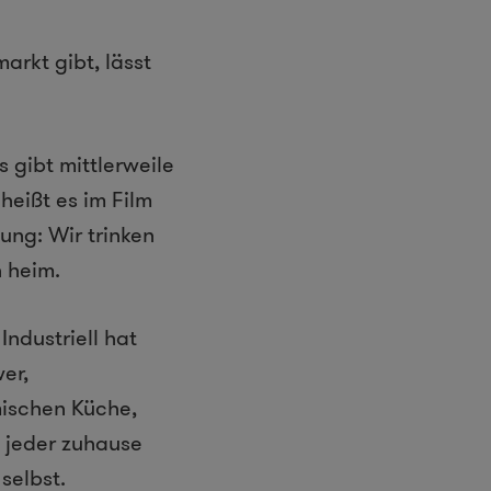
arkt gibt, lässt
s gibt mittlerweile
heißt es im Film
ung: Wir trinken
n heim.
ndustriell hat
er,
mischen Küche,
e jeder zuhause
selbst.