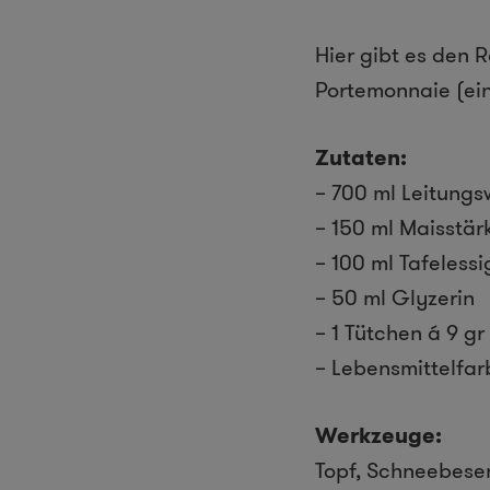
Hier gibt es den 
Portemonnaie (ein
Zutaten:
– 700 ml Leitung
– 150 ml Maisstär
– 100 ml Tafelessi
– 50 ml Glyzerin
– 1 Tütchen á 9 gr
– Lebensmittelfar
Werkzeuge:
Topf, Schneebese