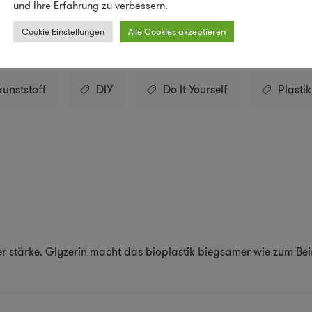
und Ihre Erfahrung zu verbessern.
Save
Cookie Einstellungen
Alle Cookies akzeptieren
kunststoff
DIY
Do It Yourself
Plastik
der stärke. Glyzerin macht das bioplastik biegsamer wie zum Bei