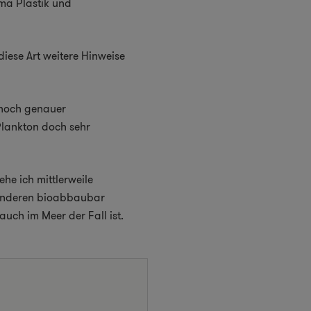
ema Plastik und
diese Art weitere Hinweise
, noch genauer
 Plankton doch sehr
he ich mittlerweile
ie anderen bioabbaubar
uch im Meer der Fall ist.