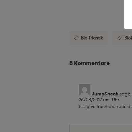
Bio-Plastik
Bio
8 Kommentare
JumpSneak
sagt:
26/08/2017 um Uhr
Essig verkürzt die kette 