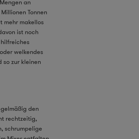
e Mengen an
 Millionen Tonnen
ht mehr makellos
davon ist noch
hilfreiches
t oder welkendes
so zur kleinen
regelmäßig den
t rechtzeitig,
n, schrumpelige
im Mixer entfalten