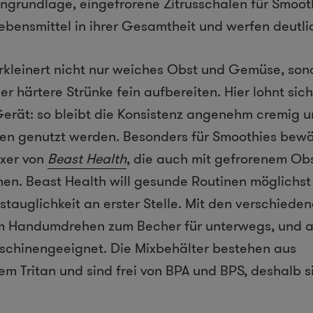
ngrundlage, eingefrorene Zitrusschalen für Smoot
ebensmittel in ihrer Gesamtheit und werfen deutl
erkleinert nicht nur weiches Obst und Gemüse, so
r härtere Strünke fein aufbereiten. Hier lohnt sich
Gerät: so bleibt die Konsistenz angenehm cremig u
nen genutzt werden. Besonders für Smoothies bewä
ixer von
Beast Health
, die auch mit gefrorenem Ob
en. Beast Health will gesunde Routinen möglichst
gstauglichkeit an erster Stelle. Mit den verschiede
m Handumdrehen zum Becher für unterwegs, und all
aschinengeeignet. Die Mixbehälter bestehen aus
m Tritan und sind frei von BPA und BPS, deshalb s