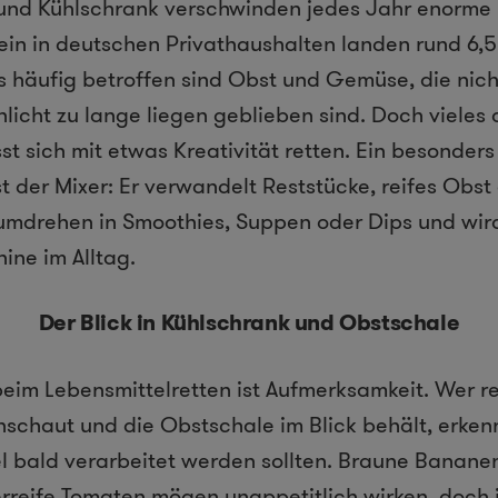
und Kühlschrank verschwinden jedes Jahr enorm
lein in deutschen Privathaushalten landen rund 6,5
s häufig betroffen sind Obst und Gemüse, die nic
licht zu lange liegen geblieben sind. Doch vieles 
t sich mit etwas Kreativität retten. Ein besonders 
t der Mixer: Er verwandelt Reststücke, reifes Obs
drehen in Smoothies, Suppen oder Dips und wird 
ne im Alltag.
Der Blick in Kühlschrank und Obstschale
 beim Lebensmittelretten ist Aufmerksamkeit. Wer 
schaut und die Obstschale im Blick behält, erkenn
l bald verarbeitet werden sollten. Braune Banane
rreife Tomaten mögen unappetitlich wirken, doch 