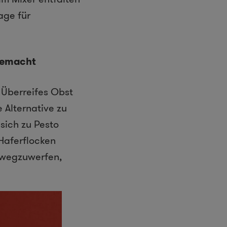
age für
 gemacht
. Überreifes Obst
 Alternative zu
sich zu Pesto
Haferflocken
n wegzuwerfen,