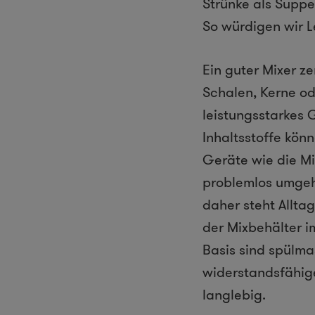
Strünke als Suppe
So würdigen wir L
Ein guter Mixer z
Schalen, Kerne ode
leistungsstarkes 
Inhaltsstoffe kön
Geräte wie die M
problemlos umgeh
daher steht Allta
der Mixbehälter i
Basis sind spülm
widerstandsfähige
langlebig.