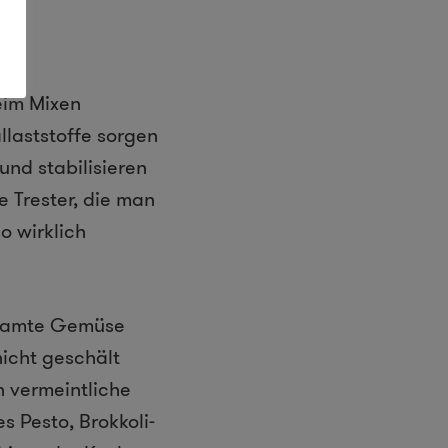
eim Mixen
llaststoffe sorgen
und stabilisieren
 Trester, die man
o wirklich
esamte Gemüse
nicht geschält
h vermeintliche
s Pesto, Brokkoli-