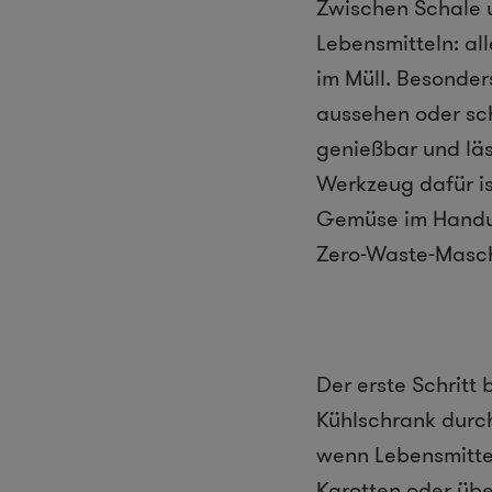
Zwischen Schale 
Lebensmitteln: al
im Müll. Besonder
aussehen oder sch
genießbar und läss
Werkzeug dafür is
Gemüse im Handum
Zero-Waste-Maschi
Der erste Schritt
Kühlschrank durch
wenn Lebensmitte
Karotten oder übe