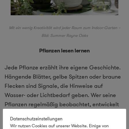
Mit ein wenig Kreativität wird jeder Raum zum Indoor-Garten –
Bild:
Summer Rayne Oaks
Pflanzen lesen lernen
Jede Pflanze erzählt ihre eigene Geschichte.
Hängende Blätter, gelbe Spitzen oder braune
Flecken sind Signale, die Hinweise auf
Wasser- oder Lichtbedarf geben. Wer seine
Pflanzen regelmäßig beobachtet, entwickelt
ein Gespür für ihre Bedürfnisse. Fehler
Datenschutzeinstellungen
gehören dabei unbedingt dazu. Eine
Wir nutzen Cookies auf unserer Website. Einige von