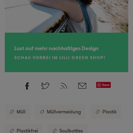
Lust auf mehr nachhaltiges Design
SCHAU VORBEI IM LILLI GREEN SHOP!
Save
Müll
Müllvermeidung
Plastik
Plastikfrei
Soulbottles