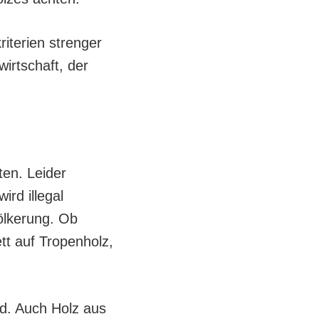
kriterien strenger
irtschaft, der
en. Leider
rd illegal
ölkerung. Ob
tt auf Tropenholz,
nd. Auch Holz aus