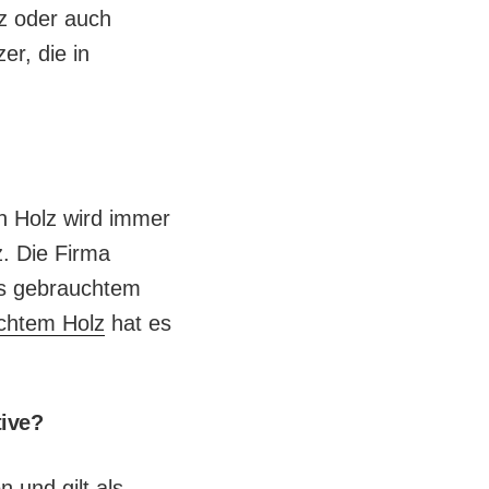
z oder auch
er, die in
on Holz wird immer
. Die Firma
us gebrauchtem
uchtem Holz
hat es
tive?
 und gilt als