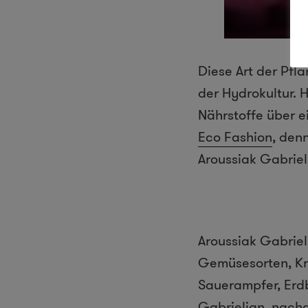
Diese Art der Pfl
der Hydrokultur. 
Nährstoffe über e
Eco Fashion
, den
Aroussiak Gabrie
Aroussiak Gabrie
Gemüsesorten, Krä
Sauerampfer, Erdb
Gabrielian, nachd