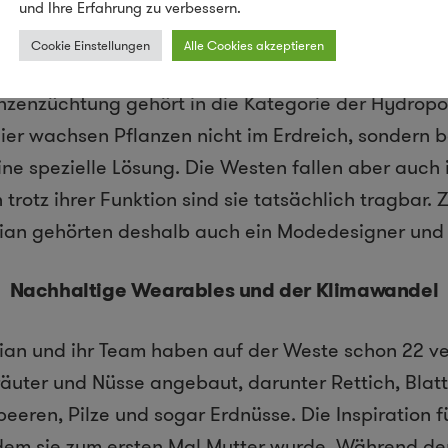
und Ihre Erfahrung zu verbessern.
Cookie Einstellungen
Alle Cookies akzeptieren
anzenzüchtung gehört in die Kategorie der Hydropo
Hier wachsen Pflanzen nicht im Erdreich, sondern
ine spezielle Lösung. Die Westen fallen aber auch 
n trotz ihrer Funktion sind sie tatsächlich tragbar
lian gehörten deshalb auch ein Modedesigner und 
Nachhaltige Wearables und der Klimawandel
lian und ihr Team haben auf der Weste schon 22 v
uter und Nüsse angebaut, darunter Rettich, Blatts
eeren, Pilze und sogar Erdnüsse. Die Inspiration f
em sie zum ersten Mal Mutter wurde. Während der S