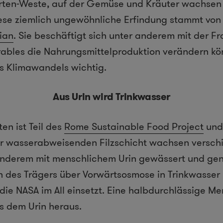
rten-Weste, auf der Gemüse und Kräuter wachsen 
ese ziemlich ungewöhnliche Erfindung stammt von 
ian
. Sie beschäftigt sich unter anderem mit der Fr
bles die Nahrungsmittelproduktion verändern kön
es Klimawandels wichtig.
Aus Urin wird Trinkwasser
en ist Teil des
Rome Sustainable Food Project
und 
ner wasserabweisenden Filzschicht wachsen versch
 anderem mit menschlichem Urin gewässert und ge
n des Trägers über Vorwärtsosmose in Trinkwasser
die NASA im All einsetzt. Eine halbdurchlässige Me
 dem Urin heraus.