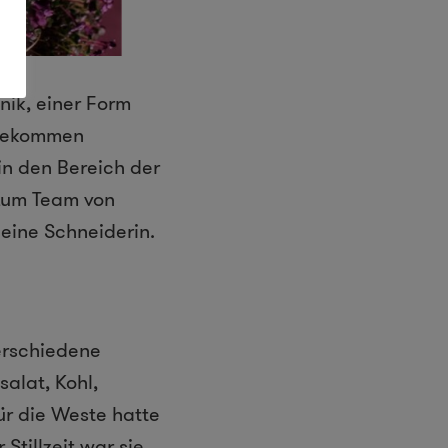
nik, einer Form
 bekommen
in den Bereich der
. Zum Team von
eine Schneiderin.
erschiedene
alat, Kohl,
ür die Weste hatte
tillzeit war sie