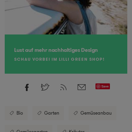
Lust auf mehr nachhaltiges Design
SCHAU VORBEI IM LILLI GREEN SHOP!
Save
Bio
Garten
Gemüseanbau
Gemüsegarten
Kräuter